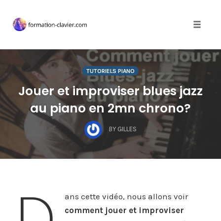
Toggle 
TUTORIELS PIANO
Jouer et improviser blues jazz
au piano en 2mn chrono?
BY
GILLES
D
ans cette vidéo, nous allons voir
comment jouer et improviser