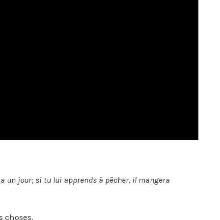
un jour; si tu lui apprends à pêcher, il mangera
s choses.