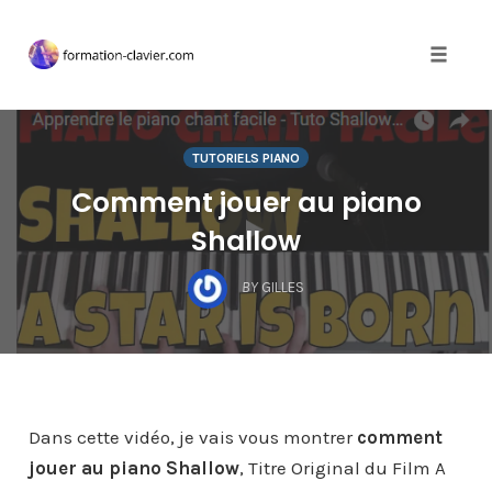
Toggle 
Skip
to
TUTORIELS PIANO
content
Comment jouer au piano
Shallow
BY
GILLES
Dans cette vidéo, je vais vous montrer
comment
jouer au piano Shallow
, Titre Original du Film A