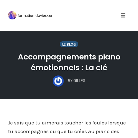
Toggle 
Skip
to
LE BLOG
content
Accompagnements piano
émotionnels : La clé
BY
GILLES
Je sais que tu aimerais toucher les foules lorsque
tu accompagnes ou que tu crées au piano des