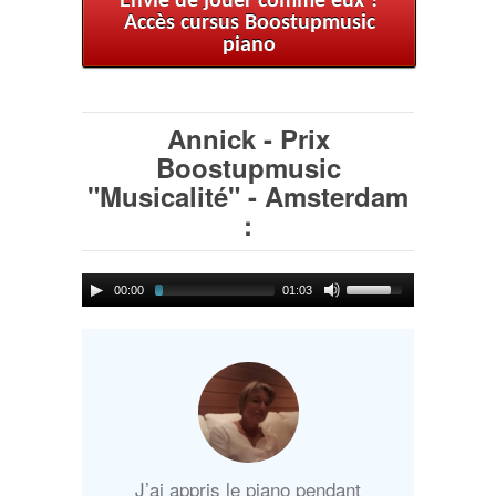
Envie de jouer comme eux ?
Accès cursus Boostupmusic
piano
Annick - Prix
Boostupmusic
"Musicalité" - Amsterdam
:
00:00
01:03
J’ai appris le piano pendant