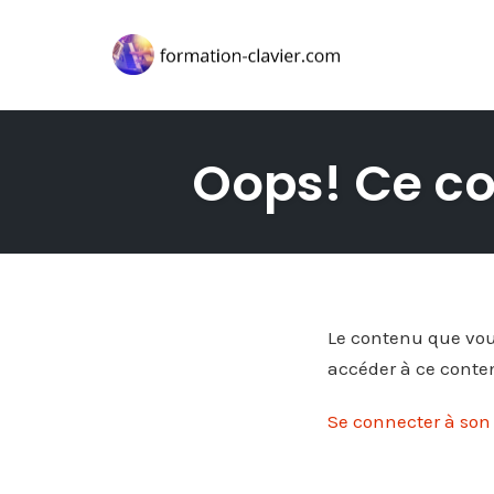
Skip
to
Oops! Ce co
content
Le contenu que vous
accéder à ce conte
Se connecter à so