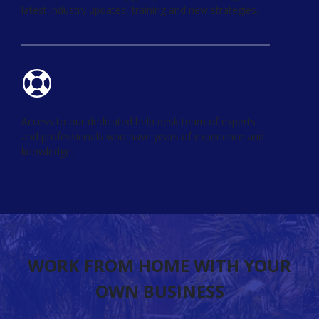
latest industry updates, training and new strategies.
Access to our dedicated help desk team of experts
and professionals who have years of experience and
knowledge.
WORK FROM HOME WITH YOUR
OWN BUSINESS