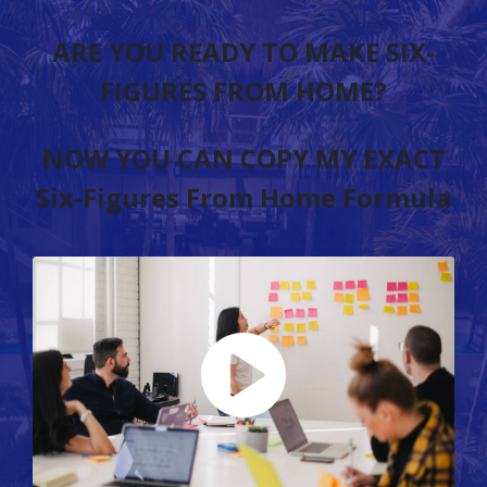
ARE YOU READY TO MAKE SIX-
FIGURES FROM HOME?
NOW YOU CAN COPY MY EXACT
Six-Figures From Home Formula