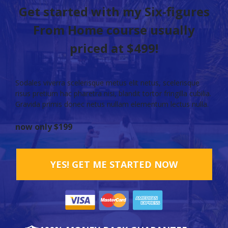
Get started with my Six-figures
From Home course usually
priced at $499!
Sodales viverra scelerisque metus elit netus, scelerisque
risus pretium hac pharetra nisi, blandit tortor fringilla cubilia.
Gravida primis donec netus nullam elementum lectus nulla.
now only $199
YES! GET ME STARTED NOW